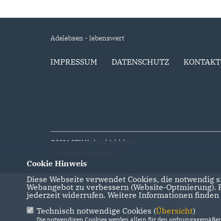
Adelebsen - lebenswert
IMPRESSUM
DATENSCHUTZ
KONTAKT
@2026 CDU Verband Adelebsen
Alle Rechte vorbehalten.
Cookie Hinweis
Diese Webseite verwendet Cookies, die notwendig si
Webangebot zu verbessern (Website-Optmierung). Fü
jederzeit widerrufen. Weitere Informationen finden
Technisch notwendige Cookies (
Übersicht
)
Die notwendigen Cookies werden allein für den ordnungsgemäßen 